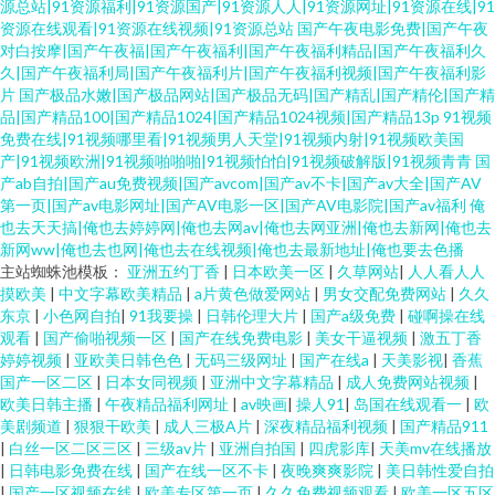
源总站|91资源福利|91资源国产|91资源人人|91资源网址|91资源在线|91
资源在线观看|91资源在线视频|91资源总站
国产午夜电影免费|国产午夜
对白按摩|国产午夜福|国产午夜福利|国产午夜福利精品|国产午夜福利久
久|国产午夜福利局|国产午夜福利片|国产午夜福利视频|国产午夜福利影
片
国产极品水嫩|国产极品网站|国产极品无码|国产精乱|国产精伦|国产精
品|国产精品100|国产精品1024|国产精品1024视频|国产精品13p
91视频
免费在线|91视频哪里看|91视频男人天堂|91视频内射|91视频欧美国
产|91视频欧洲|91视频啪啪啪|91视频怕怕|91视频破解版|91视频青青
国
产ab自拍|国产au免费视频|国产avcom|国产av不卡|国产av大全|国产AV
第一页|国产av电影网址|国产AV电影一区|国产AV电影院|国产av福利
俺
也去天天搞|俺也去婷婷网|俺也去网av|俺也去网亚洲|俺也去新网|俺也去
新网ww|俺也去也网|俺也去在线视频|俺也去最新地址|俺也要去色播
主站蜘蛛池模板：
亚洲五约丁香
|
日本欧美一区
|
久草网站
|
人人看人人
摸欧美
|
中文字幕欧美精品
|
a片黄色做爱网站
|
男女交配免费网站
|
久久
东京
|
小色网自拍
|
91我要操
|
日韩伦理大片
|
国产a级免费
|
碰啊操在线
观看
|
国产偷啪视频一区
|
国产在线免费电影
|
美女干逼视频
|
激五丁香
婷婷视频
|
亚欧美日韩色色
|
无码三级网址
|
国产在线a
|
天美影视
|
香蕉
国产一区二区
|
日本女同视频
|
亚洲中文字幕精品
|
成人免费网站视频
|
欧美日韩主播
|
午夜精品福利网址
|
av映画
|
操人91
|
岛国在线观看一
|
欧
美剧频道
|
狠狠干欧美
|
成人三极A片
|
深夜精品福利视频
|
国产精品911
|
白丝一区二区三区
|
三级av片
|
亚洲自拍国
|
四虎影库
|
天美mv在线播放
|
日韩电影免费在线
|
国产在线一区不卡
|
夜晚爽爽影院
|
美日韩性爱自拍
|
国产一区视频在线
|
欧美专区第一页
|
久久免费视频观看
|
欧美一区五区