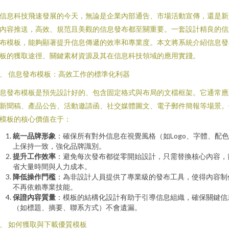
信息科技飛速發展的今天，無論是企業內部通告、市場活動宣傳，還是新
內容推送，高效、規范且美觀的信息發布都至關重要。一套設計精良的信
布模板，能夠顯著提升信息傳遞的效率和專業度。本文將系統介紹信息發
板的獲取途徑、關鍵素材資源及其在信息科技領域的應用實踐。
、 信息發布模板：高效工作的標準化利器
息發布模板是預先設計好的、包含固定格式與布局的文檔框架。它通常應
新聞稿、產品公告、活動邀請函、社交媒體圖文、電子郵件簡報等場景。
模板的核心價值在于：
統一品牌形象
：確保所有對外信息在視覺風格（如Logo、字體、配
上保持一致，強化品牌識別。
提升工作效率
：避免每次發布都從零開始設計，只需替換核心內容，
省大量時間與人力成本。
降低操作門檻
：為非設計人員提供了專業級的發布工具，使得內容制
不再依賴專業技能。
保證內容質量
：模板的結構化設計有助于引導信息組織，確保關鍵信
（如標題、摘要、聯系方式）不會遺漏。
、 如何獲取與下載優質模板