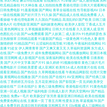
蕉
求a片网址
麻豆tv在线观看
在线撸丝片
91草碰
国产成人激情视频
黑料
婷五月天乱 浮力草草 色欲久久99精品久久 91色情软件入口 久久视频老司机
吃瓜精品偷拍
91大神合集
成人拍拍拍免费
香港伦理剧
日韩大片观看网址
日韩免费电影
91羞羞视频
国产网站
青草全福视在线
性导航影视AV
日本
国产91啪啪 人妖射精江编 91豆花视频观看 导航福利精品 老司机福利91视频
一级在线视频
国产好片浮力
91久操
国产精品成人在线
精品免费看
人人
看操碰
午夜伦理电影网
久久国自产拍精品
高清乱码0
国产欧美
日韩三级
黄色A片
伦理电影亚洲国产
福利姬黄色网址
欧美伊人影院
丁香成人五月
在线91深夜福利 成人青草免费视频 日韩成人国产精品 91国产制服 免费在线
花
黄色网网址女
久草视频最新网址
日韩大片在线看
久久亚洲人成
亚州
色图乱伦小说
国产va免费观看
国产人妖第二
成人影片h
91色婷婷瑟色
东
观看AV 91岛国大片 超碰日本片 日韩经典久久 avttAV51 欧美日韩国产成人
京热狠狠草
日韩精品观看
91最新国产精品
一级黄色网
91色色人妻
都市
激情婷婷
91精品国产91
云涩福利在线导航
91视色
午夜福利在线网站
91
直播
91处女
伊人网青青草
国产又爽又黄又无
久草福利资源网
东方成人
91艹嫂子视频播放 国产精品在线性爱 午夜成人91 大香蕉伊人妻 久久日本亚
在线
国产一级免费大片
成年免费视频网站
国产在线播放网站
亚洲日本视
频
淫淫网网
成人影视国产在线
深夜福利网址
欧美在线免费看
日夜夜欧
洲 日韩后入卡1 亚洲色一色 超碰进入 日韩视频69页 91啦福利视频 91亚洲精
美
国产大片中文字幕
国产片91
操久婷婷
91视频你懂得
黄色三级片毛片
免费电影片
日韩欧美爱爱
成人亚洲区
欧美性16
成人色情黄片在线
在线
观看亚洲精品
国产热综合
久草网视频在线看
午夜精品网影院
伦理片完整
选 久久这里只有精品99 最新影音先锋av网站 97干在线观看 殴美性交精品
版
黄视网站在线播放
国产片自拍
国产在线91
AV亚洲网址
国产经典三级
在线
丁香婷婷五月综合
五月花亚洲综合
国产影院第一页
乱码欧美孕交
91av白丝视频 九一成人在线观看网址 91爱爱在线影院 成人福利影院午夜久
超碰在线艹
日本在线护士
黄色三级免费网址
香港电影伦理片
91黄色电影
亚洲一区成人视频
国产福利电影
日韩成人影片
男的天堂网AV
国产精品
尤物在
免费a一毛片
欧美肠交扩张另类
最新亚洲日韩精品
欧美在线视频
久 女同六区 在线观看下载黄 97AV色导航 久久天堂久久97 丝瓜视频草莓福利
免费黄色网址在线
主播第一页
丁香五月网
性爱东京热
草逼视频78
国产
成人免费无码
高清日韩无码视频
宗和网五月天
日b视频
成人三级网站在