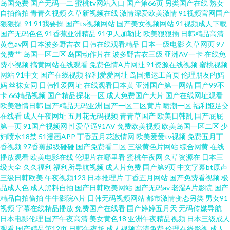
岛国免费
国产无码一二
蜜桃tv网站入口
国产第66页
另类国产在线
熟女
www久久香蕉 91海角社区国产精伦 女同另类专区久 91在线小视频 欧美精品
自拍偷拍
青青久视频
久草新视频在线
激情深爱欧美激情
91视频官网国产
狠狠操-91
91我要操
国产ts视频网站
国产美女视频网站
91视频成人下载
久久天 91大神唐伯虎520 老司机精品网 91男女视频 男人天堂色色网 91精品
国产无码色色
91香蕉亚洲精品
91伊人加勒比
欧美狠狠插
日韩精品高清
黄色av网
日本波多野吉衣
日韩在线观看精品
日本一级电影
久草网页
97
免费艹
岛国一区二区
岛国动作片在
波多野吉衣三级
亚洲AV一卡
在线免
老司机 超碰成人91AV在线 老色鬼导航 色鬼綜合爽爽 91刺激牛牛 av怡红院 色
费小视频
搞黄网站在线观看
免费色情A片网扯
91资源在线视频
蜜桃视频
网站
91中文
国产在线视频
福利爱爱网址
岛国搬运工首页
伦理朋友的妈
狼资源站 超碰91婷婷 深夜福利91n 97啪啪 涩婷婷久久网站 97超碰在线资源
妈
丝袜女同
日韩性爱网址
在线观看日本黄
亚洲国产第一网站
国产99不
卡
66精品视频
国产精品探花一区
成人免费国产大片
国产在线网址观看
欧美激情日韩
国产精品无码亚洲
国产一区二区黄片
喷潮一区
福利姬足交
站 日韩日韩日韩日韩日 91亚洲传媒51 欧美特级另类 91大神免费网址 女优在
在线看
成人午夜网址
五月花无码视频
青青草国产
欧美日韩乱
国产屁屁
第一页
91国产视频网
性爱草逼91AV
免费欧美视频
欧美岛国一区二区
少
线 91视频在线免费观看 日本韩国久久 91免费国产视频 国模视频91 亚洲色图
妇喷水18禁
51漫画APP
丁香五月花激情网
欧美爱爱tv视频
免费五月丁
香视频
97香蕉超级碰碰
国产免费看二区
三级黄色片网站
综合网黄
在线
播放观看
欧美电影在线
伦理片在哪里看
蜜桃午夜网
久草资源在
日本三
第二页 国产视频二区在线观看 夜色福利影院导航 黑丝久久一区 91AV影院在
级大全
久久福利
福利所导航视频
成人片免费
国产第9页
中文字幕bt原声
三级日韩欧美
午夜视频123
日本推理片
丁香五月网站
国产免费看视频
极
线播放 东方国产成人AV 伪娘ts网址 海角艹逼 影音先锋AV资源人妻 国产suv
品成人色
成人黑料自拍
国产日韩欧美网站
国产无码av
老湿A片影院
国产
精品自拍偷拍
牛牛影院A片
日韩无码视频网站
都市激情变态另类
男女91
视频
字幕在线精品播放
免费国产在线看
国产婷婷五月天
无码传媒导航
精品97 91国内产大香蕉 伊人久久Av影院 国产人妖伪娘磁力链接 91福利论坛
日本电影伦理
国产午夜高清
美女黄色18
亚洲午夜精品视频
日本三级成人
观看
国产精品第12页
日韩午夜场
成人视频高清免费
伦理在线影视
成人