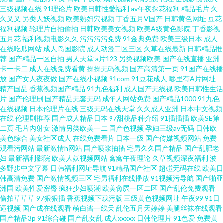
在线观看 影音先锋av网址 岛国无码资源先锋 91豆花网站在线视频 国产激情
三级视频在线
91理论片
欧美日韩性爱福利
av午夜探花福利
精品毛片
久
久叉叉
另类人妖视频
欧美熟妇穴视频
丁香五月V国产
日韩黄色网址
豆花
福利视频
轮理片自拍偷拍
日韩欧美美女视频
欧美A级黄色影院
丁香影视
do 涩情天堂男人天堂av 欧美女自慰 91视频在线观看网站 久久国产性爱电影
五月花
福利视频电影久久
污污污污免费
91金典免费
欧美三级日本
成人
在线吃瓜网站
成人岛国影院
成人动漫二区三区
久草在线最新
日韩精品推
有码se 国产盗摄资源网 午夜福利电影一区二区 国产偷在线 91看片入口 污导
荐
国产精品一区自拍
男人天堂
a片123
另类视频欧美
国产在线直播
亚洲
卡一卡二
成人在线免费看黄
操操无码视频
国产高清第一页
91国产在线播
放
国产女人夜夜做
国产在线小视频
91com
91豆花成人
哪里有A片网址
航福利 丁香五月最新地址 亚洲AV超碰资源站 97人妻人人操人 日本不卡高清
精产国品
香蕉视频国产精品
91九色福利
成人国产无线视
欧美日韩性生活
片
国产伦理剧
国产精品无套无码
成年人网站免费
国产精品1000
91九色
一区 国产黑色丝袜在线观看 91内射了美女 久草亚洲色图在线视频 91大神小
在线视频
日本伦理片在线
三级无码在线天堂
久久成人亚洲
日本中文视频
在线
伦理剧推荐
国产成人精品日本
97甜桃品种介绍
91插插插
欧美SE第
二页
毛片内射女
激情另类欧美一二
国产色视频
孕妇三级av无码
日韩欧
青蛙搭讪视频 国产精品人人操 亚洲男人天堂手机版 波多野结衣磁力链接 夜
美色综合
美女社区成人
在线免费看片
日本一级
国产传媒视频网站
免费
观看污网站
最新激情h网站
国产喷浆抽搐
宅男久久国产精品
国产乱肥老
夜精精 国产ts视频在线播放 午夜免费试看视频P av日韩伊人 男人的天堂网黄
妇
最新福利影院
欧美人妖视频网站
窝窝午夜理论
久草视频深夜福利
波
多野步中文字幕
日韩福利网址导航
91精品国产社区
超碰无码在线
欧美日
韩高清免费
国产激情视频三区
宅男福利在线播放
91视频污导航
国产啪亚
亚洲成人小说网 欧洲肏逼 久草精品资源站 国产1024在线视频 五月国产精品
洲国
欧美性爱密臀
疯狂少妇喷潮
欧美肏屄一区二区
国产乱伦免费观看
偷拍草草草
97狠狠插
香蕉视频下载污版
三级黄色视频网址
午夜99
91日
久久 肏屄视屏 人人摸人人干人人 www尤物 午夜成人免费网站 变态avav
逼视频
国产成在线观看
萌白酱一线天
乱伦五月天婷婷
美腿丝袜在线观看
国产精品3p
91综合碰
国产乱女乱
成人xxxxx
日韩伦理片
91色爱
免费黄