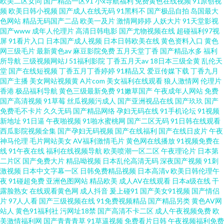
欧美二区女同
国产精品一区91
小x导航福利
免费黄色在线视频
91原创视
频
欧美日韩小视频
国产成人在线无码
91黑料不
国产极品自拍
岛国最大
色网站
精品无码国产二品
欧美一及片
激情网婷婷
人妖大片
91天堂影视
国产www
成年人伦理片
高清日韩电影
国产尤物视频在线
超碰福利97视
屏
91看片入口
日本国产成人视频
日本日韩欧美在线
黄色资料入口
黄色
网三级毛片
最新黄色av
麻豆影院免费
五月天堂丁香
国产精品水多
福利
所导航
三级视频网站J
51福利影院
丁香五月天av
18日本三级全黄
乱伦天
堂
国产在线短视频
丁香五月丁香婷婷
91精品又
爱豆传媒下载
丁香九月
国产主播
美女网站视频黄
A片com
美女福利在线观看
狼人激情网
伦理片
香港
极品福利导航
黄色三级最新免费
91嫩草国产
午夜成年人网站
免费
国产高清视频
91草莓
丝瓜视频污成人
国产亚洲视品在线
国产玖玖
国产
免费毛不卡片
久久无码
国产精品网络
孕妇无码在线
91手机论坛
91视频
新地址
91日逼
午夜啪视频
91啪水蜜桃网
国产二区无码
91日韩在线观看
西瓜影院视频全集
国产孕妇无码视频
国产在线福利
国产在线日皮片
午夜
神马伦理
毛片网站美女
AV福利激情毛片
黄色网在线播放
91视频免费在
线
91午夜在线
福利在线视频导航
欧美喷潮一区二区
午夜理论片
日本第
二片区
国产免费大片
精品呦视频
日本乱伦高清无码
深夜国产视频
91刺
激视频
日本中文字幕一区
日韩免费精品视频
日本高清v
欧美日韩伦理午
夜
91碰超免费
亚洲色图网站
精品欧美
成人AV在线观看
日本a级在线
干
露脸熟女
在线观看黄色网
成人抖音
爰上碰91
国产美女91视频
国产情侣
片
97人人看
国产三级视频在线
91免费视频精品
国产精品另类
黄色AV网
站人
黄色91福利社
污网址18禁
国产高清不卡二区
成人午夜视频免费
欧
美激情福利网
国产青青青草
91草逼视频
免费看片日韩
午夜视频福利免费