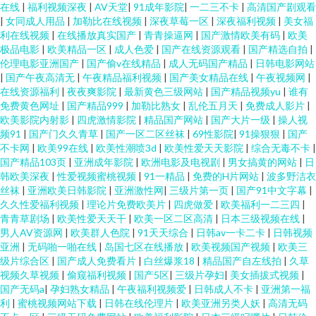
在线
|
福利视频深夜
|
AV天堂
|
91成年影院
|
一二三不卡
|
高清国产剧观看
|
女同成人用品
|
加勒比在线视频
|
深夜草莓一区
|
深夜福利视频
|
美女福
利在线视频
|
在线播放真实国产
|
青青操逼网
|
国产激情欧美有码
|
欧美
极品电影
|
欧美精品一区
|
成人色爱
|
国产在线资源观看
|
国产精选自拍
|
伦理电影亚洲国产
|
国产偷v在线精品
|
成人无码国产精品
|
日韩电影网站
|
国产午夜高清无
|
午夜精品福利视频
|
国产美女精品在线
|
午夜视频网
|
在线资源福利
|
夜夜爽影院
|
最新黄色三级网站
|
国产精品视频yu
|
谁有
免费黄色网址
|
国产精品999
|
加勒比熟女
|
乱伦五月天
|
免费成人影片
|
欧美影院内射影
|
四虎激情影院
|
精品国产网站
|
国产大片一级
|
操人视
频91
|
国产门久久青草
|
国产一区二区丝袜
|
69性影院
|
91操狠狠
|
国产
不卡网
|
欧美99在线
|
欧美性潮喷3d
|
欧美性爱天天影院
|
综合无毒不卡
|
国产精品103页
|
亚洲成年影院
|
欧洲电影及电视剧
|
男女搞黄的网站
|
日
韩欧美深夜
|
性爱视频蜜桃视频
|
91一精品
|
免费的H片网站
|
波多野洁衣
丝袜
|
亚洲欧美日韩影院
|
亚洲激性网
|
三级片第一页
|
国产91中文字幕
|
久久性爱福利视频
|
理论片免费欧美片
|
四虎做爱
|
欧美福利一二三四
|
青青草剧场
|
欧美性爱天天干
|
欧美一区二区高清
|
日本三级视频在线
|
男人AV资源网
|
欧美群人色院
|
91天天综合
|
日韩av一卡二卡
|
日韩视频
亚洲
|
无码啪一啪在线
|
岛国七区在线播放
|
欧美视频国产视频
|
欧美三
级片综合区
|
国产成人免费看片
|
白丝爆浆18
|
精品国产自左线拍
|
久草
视频久草视频
|
偷窥福利视频
|
国产5区
|
三级片孕妇
|
美女插拔式视频
|
国产无码a
|
孕妇熟女精品
|
午夜福利视频爱
|
日韩成人不卡
|
亚洲第一福
利
|
蜜桃视频网站下载
|
日韩在线伦理片
|
欧美亚洲另类人妖
|
高清无码