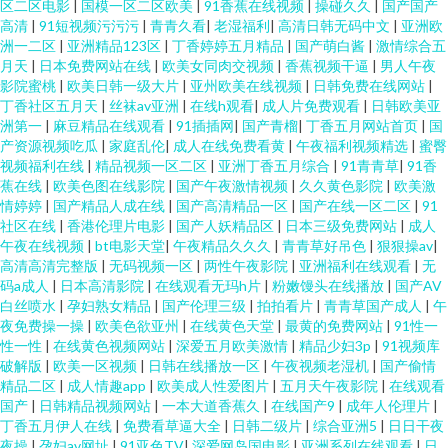
区二区电影
|
国模一区二区欧美
|
91香蕉在线视频
|
操碰久久
|
国产国产
高清
|
91短视频污污污
|
青青久看
|
老湿福利
|
高清日韩无码中文
|
亚洲欧
洲一二区
|
亚洲精品123区
|
丁香婷婷五月精品
|
国产萌白酱
|
激情综合五
月天
|
日本免费网站在线
|
欧美女同肉交视频
|
香蕉视频干逼
|
男人午夜
影院蜜桃
|
欧美日韩一级大片
|
亚州欧美在线视频
|
日韩免费在线网站
|
丁香社区五月天
|
丝袜av亚洲
|
在线h观看
|
成人片免费观看
|
日韩欧美亚
洲第一
|
麻豆精品在线观看
|
91插插网
|
国产青榴
|
丁香五月网站首页
|
国
产资源视频吃瓜
|
家庭乱伦
|
成人在线免费看黄
|
午夜福利视频精选
|
蜜臀
视频福利在线
|
精品视频一区二区
|
亚洲丁香五月综合
|
91青青草
|
91香
蕉在线
|
欧美色图在线影院
|
国产午夜激情视频
|
久久黄色影院
|
欧美激
情婷婷
|
国产精品人成在线
|
国产高清精品一区
|
国产在线一区二区
|
91
社区在线
|
香港伦理片电影
|
国产人妖精品区
|
日本三级免费网站
|
成人
午夜在线视频
|
bt电影天堂
|
午夜精品久久久
|
青青草好吊色
|
狠狠操av
|
高清高清完整版
|
无码视频一区
|
两性午夜影院
|
亚洲福利在线观看
|
无
码a成人
|
日本高清影院
|
在线观看无玛h片
|
粉嫩馒头在线播放
|
国产AV
白丝喷水
|
孕妇熟女精品
|
国产伦理三级
|
拍拍看片
|
青青草国产成人
|
午
夜免费操一操
|
欧美色欲亚州
|
在线黄色天堂
|
最黄的免费网站
|
91性一
性一性
|
在线黄色视频网站
|
深爱五月欧美激情
|
精品少妇3p
|
91视频库
破解版
|
欧美一区视频
|
日韩在线播放一区
|
午夜视频老湿机
|
国产偷情
精品二区
|
成人情趣app
|
欧美成人性爱图片
|
五月天午夜影院
|
在线观看
国产
|
日韩精品视频网站
|
一本大道香蕉久
|
在线国产9
|
成年人伦理片
|
丁香五月伊人在线
|
免费看草逼大全
|
日韩二级片
|
综合亚洲5
|
日日干夜
夜操
|
孕妇av网址
|
91亚色TV
|
深爱网岛国电影
|
亚洲系列在线观看
|
日