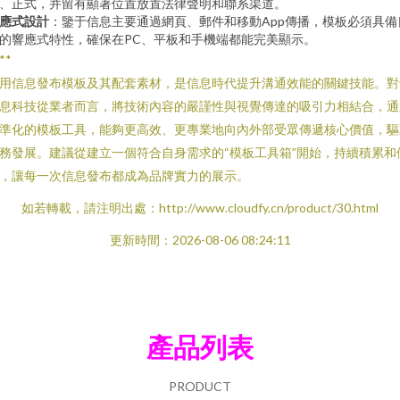
、正式，并留有顯著位置放置法律聲明和聯系渠道。
應式設計
：鑒于信息主要通過網頁、郵件和移動App傳播，模板必須具備
的響應式特性，確保在PC、平板和手機端都能完美顯示。
**
用信息發布模板及其配套素材，是信息時代提升溝通效能的關鍵技能。對
息科技從業者而言，將技術內容的嚴謹性與視覺傳達的吸引力相結合，通
準化的模板工具，能夠更高效、更專業地向內外部受眾傳遞核心價值，驅
務發展。建議從建立一個符合自身需求的“模板工具箱”開始，持續積累和
，讓每一次信息發布都成為品牌實力的展示。
如若轉載，請注明出處：http://www.cloudfy.cn/product/30.html
更新時間：2026-08-06 08:24:11
產品列表
PRODUCT