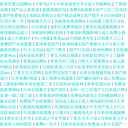
欧美性爱法国网址
|
午夜毛a片
|
午夜色激情文学
|
成人导航网站
|
丁香桃
花网
|
国产女人夜夜做
|
羞羞视频怼拍
|
免费A级观看
|
国产三区二区四区
|
国产性爱精品
|
加勒比美熟女
|
国产精品亚洲
|
国产我不卡
|
日韩福利
|
论理片第一页
|
狠狠撸天天日
|
伪娘黄色资源网站
|
在线看三级毛片
|
欧
美日韩在线网站
|
日日操碰
|
福利社免费体验区
|
青草在线观看视频
|
午
夜视频精品成人
|
深夜福利网站在线
|
午夜福利视频影视
|
成人免费小视
频
|
成人午夜影片
|
91小电影
|
香蕉app
|
日韩欧美专区
|
日韩看片入口
|
免费国产在线观看
|
亚洲香蕉国产
|
欧洲色播
|
国产青春片大片
|
操人视
频黄色网址
|
91天天综合
|
国产门事件
|
国产97在线
|
欧洲色网站
|
在线看
的黄色av
|
福利在线免费
|
丁香五月精品视频
|
光根影院理论片
|
三级网
站在线播放
|
香蕉操比网站
|
黄色无码三级
|
日韩大片观看网址
|
成人国
内精品
|
欧美精品福利
|
日韩欧美成人社区
|
欧美孕妇性草在线
|
日本高
清aaa
|
丁香五月天堂网
|
波多野结迅雷下载
|
日本在线视频导航
|
国产精
选污
|
日本免费A电影
|
成人视屏在线观看
|
国产嫩白福利
|
成人免费app
|
三级电影网
|
欧美色图第二页
|
日韩轮奸电影网
|
青青草原综合
|
免费在
线看黄网站
|
日本在线看片
|
国产四区
|
无码一区二区国产
|
曰本成片网
|
亚洲一级二级三级
|
久草香蕉婷婷视频
|
免费福利影院
|
无码播放网址
|
麻豆四虎
|
免费国产在线视频
|
无码成人精品
|
成人微拍福利导航
|
久草
网站在线
|
午夜偷拍视频网站
|
高清电影在线播放
|
中文国产成人
|
91人
成亚洲高清
|
91直播在线观看
|
51看片
|
三极黄色毛片
|
日本在线视频网
站
|
熟女乱伦文学
|
日韩成人中文字幕
|
丁香五月天小说
|
日本欧美大片
|
欧美私人福利影院
|
免费a一毛片
|
日韩另类在线
|
免费成人影片
|
国产一