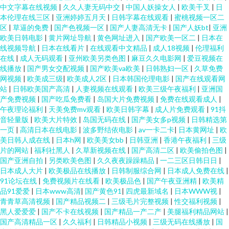
中文字幕在线视频
|
久久人妻无码中交
|
中国人妖操女人
|
欧美干叉
|
日
本伦理在线三区
|
亚洲婷婷五月天
|
日韩字幕在线观看
|
蜜桃视频一区二
区
|
草逼的免费
|
国产色视频一区
|
国产人妻高清无卡
|
国产人妖bt
|
亚洲
欧美日韩电影
|
黄片网址导航
|
黄色网址进入
|
国产欧美一区二
|
日本在
线视频导航
|
日本在线看片
|
在线观看中文精品
|
成人18视频
|
伦理福利
在线
|
成人无码观看
|
亚州欧美另类色图
|
麻豆久久电影网
|
爱豆视频在
线播放
|
国产男女交配视频
|
国产欧美va欧美
|
日韩熟妇一区
|
久草免费
网视频
|
欧美成三级
|
欧美成人2区
|
日本韩国伦理电影
|
国产在线观看网
站
|
日韩欧美国产高清
|
人妻视频在线观看
|
欧美三级午夜福利
|
亚洲国
产免费视频
|
国产吃瓜免费看
|
岛国大片免费视频
|
免费在线观看成人
|
午夜理论福利
|
天美免费mv观看
|
欧美日韩字幕
|
成人片免费观看
|
91抖
音轻量版
|
欧美大片特效
|
岛国无码在线
|
国产美女多p视频
|
日韩精选第
一页
|
高清日本在线电影
|
波多野结依电影
|
av一卡二卡
|
日本黄网址
|
欧
美日韩人成在线
|
日本h网
|
欧美美女bb
|
日韩亚洲
|
香港午夜福利
|
三级
片的网站
|
福利社黑人
|
久草新视频在线
|
国产高清二区
|
欧美偷拍色图
|
国产亚洲自拍
|
另类欧美色图
|
久久夜夜躁躁精品
|
一二三区日韩日日
|
日本成人大片
|
欧美极品在线播放
|
日韩制服综合网
|
日本成人免费在线
|
91论坛在线
|
免费视频片在线看
|
欧美极品色
|
国产午夜亚洲精
|
欧美精
品91爱爱
|
日本www高清
|
国产黄色91
|
四虎最新域名
|
日本WWW视
|
青青草高清视频
|
国产精品视频二
|
三级毛片完整视频
|
性交福利视频
|
黑人爱爱爱
|
国产不卡在线视频
|
国产精品一产二产
|
美腿福利精品网站
|
国产高清精品一区
|
久久福利
|
日韩精品小视频
|
三级无码在线播放
|
国