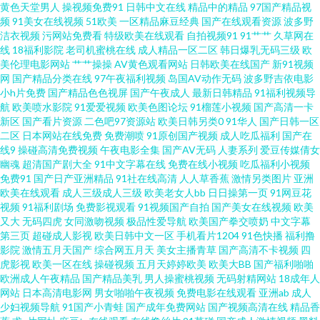
利深a 91九色熟女泻火 国999大香蕉 日韓手机在线观看 91模特磁力 国产SUV
黄色天堂男人
操视频免费91
日韩中文在线
精品中的精品
97国产精品视
频
91美女在线视频
51欧美
一区精品麻豆经典
国产在线观看资源
波多野
洁衣视频
污网站免费看
特级欧美在线观看
自拍视频91
91艹艹
久草网在
精品一区 日本上难三级大区久久 91免费看羞羞网站 国产精品高潮久久 浮力
线
18福利影院
老司机蜜桃在线
成人精品一区二区
韩日爆乳无码三级
欧
美伦理电影网站
艹艹操操
AV黄色观看网站
日韩欧美在线国产
新91视频
影院久久 91性吧 久草福利网站 熟女共享97 91自慰网站 久草社区 色日韩在线
网
国产精品分类在线
97午夜福利视频
岛国AV动作无码
波多野吉依电影
小h片免费
国产精品色色视屏
国产午夜成人
最新日韩精品
91福利视频导
航
欧美喷水影院
91爱爱视频
欧美色图论坛
91榴莲小视频
国产高清一卡
91熟妇在线视频 黄色网址青青草原 午夜成人精品福利 91天堂在线 高清无码
新区
国产看片资源
二色吧97资源站
欧美日韩另类0
91华人
国产日韩一区
二区
日本网站在线免费
免费潮喷
91原创国产视频
成人吃瓜福利
国产在
一本二本 婷婷成人综合五 91视频在线看 国产精品福利专区传媒 色悠悠手机
线9
操碰高清免费视频
午夜电影全集
国产AV无码
人妻系列
爱豆传媒倩女
幽魂
超清国产剧大全
91中文字幕在线
免费在线小视频
吃瓜福利小视频
免费91
国产日产亚洲精品
91社在线高清
人人草香蕉
激情另类图片
亚洲
综合 91探花在线观 九九色热 天堂色豆花113 91伪娘在线播放 久久国产天堂
欧美在线观看
成人三级成人三级
欧美老女人bb
日日操第一页
91网豆花
视频
91福利剧场
免费影视观看
91视频国产自拍
国产美女在线视频
欧美
影音先锋四虎影院 肏笔123 欧美色色网址 91V小视频 操国产精品 老司机在线
又大
无码四虎
女同激吻视频
极品性爱导航
欧美国产拳交喷奶
中文字幕
第三页
超碰成人影视
欧美日韩中文一区
手机看片1204
91色快播
福利撸
影院
激情五月天国产
综合网五月天
美女主播青草
国产高清不卡视频
四
福福利 污污大涩 福利社午夜剧场成人区 深爱激情婷婷五月天 91久久久 变态
虎影视
欧美一区在线
操碰视频
五月天婷婷欧美
欧美大BB
国产福利啪啪
欧洲成人午夜精品
国产精品美乳
男人操蜜桃视频
无码射精网站
18成年人
另类先锋 天天干狠狠日 91资源站超碰 九一色色 日韩三级在线资源 91拍黄 婷
网站
日本高清电影网
男女啪啪午夜视频
免费电影在线观看
亚洲ab
成人
少妇视频导航
91国产小青蛙
国产成年免费网站
国产视频高清在线
精品香