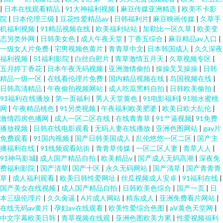
|
日本在线观看精品
|
91大神福利视频
|
麻豆传媒亚洲精选
|
欧美不卡影
院
|
日本伦理三级
|
豆花性爱精品av
|
日韩福利片
|
麻豆映画传媒
|
久草手
机福利视频
|
91精品视频在线
|
欧美福利站站
|
加勒比一区久草
|
欧美变
态另类外网
|
日韩美女色
|
成人午夜天堂
|
丁香五综合
|
麻豆精品av入口
|
一级女人片免费
|
宅男视频色黄片
|
青青草中文
|
日本韩国成人
|
久久深夜
福利视频
|
51福利影院
|
白丝自慰片
|
青草激情五月天
|
久草视频专区
|
五月婷丁香花
|
日本午夜无码视频
|
亚洲激情偷拍
|
操操叉叉操操
|
日韩
精品一级一区
|
在线看伦理片免费
|
国内精品视频在线
|
岛国视频在线
|
日韩高清精品
|
午夜偷拍视频网站
|
成人吃瓜黑料自拍
|
日韩欧美偷拍
|
91福利在线播放
|
第一页福利
|
男人天堂黄色
|
91电影福利
|
91啪水蜜桃
网
|
午夜精品桃色
|
91另类视频
|
午夜福利欧美肥婆
|
欧美日欧大乱伦
|
激情四房色播网
|
成人一区二区在线
|
在线青青草
|
91艹逼视频
|
91免费
播放视频
|
日韩在线电影观看
|
无码人妻在线播放
|
亚洲色图网站
|
gay片
免费观看
|
91国内视频
|
国产日韩美国成人
|
乱伦悠悠一区二区
|
国产主
播福利在线
|
91线频观看站街
|
青青草传媒
|
一区二区人妻
|
青草人人
|
91神马影城
|
成人国产精品自拍
|
欧美精品v
|
国产成人无码高潮
|
深夜免
费福利影院
|
国产清草
|
国产十区
|
永久无码网站
|
国产清草
|
国产青青青
草
|
成人福利观看
|
欧美日韩性爱网址
|
丝瓜视频成人安卓
|
91福利在线
|
国产美女在线视频
|
成人国产精品自拍
|
日韩欧美色综合
|
国产一页
|
日
本三级伦理片
|
久久肏逼
|
A片成人网站
|
精东成人
|
亚洲免费看片网站
|
在线无码av黄片
|
孕妇av在线观看
|
欧美性爱综合色图
|
aV黄色天堂网
|
中文字幕欧美日韩
|
青草视频在线观
|
亚洲色图欧美力累
|
性爱视频福利