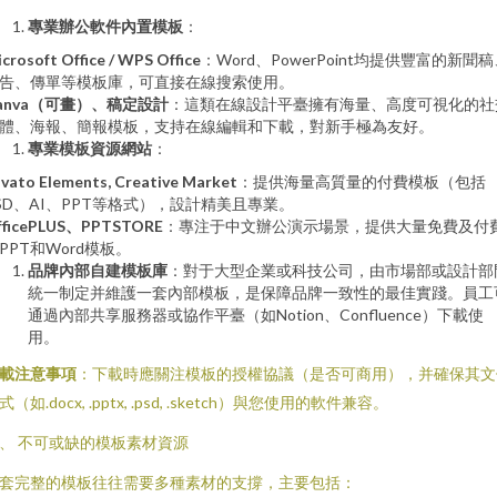
專業辦公軟件內置模板
：
crosoft Office / WPS Office
：Word、PowerPoint均提供豐富的新聞
告、傳單等模板庫，可直接在線搜索使用。
anva（可畫）、稿定設計
：這類在線設計平臺擁有海量、高度可視化的社
體、海報、簡報模板，支持在線編輯和下載，對新手極為友好。
專業模板資源網站
：
vato Elements, Creative Market
：提供海量高質量的付費模板（包括
SD、AI、PPT等格式），設計精美且專業。
fficePLUS、PPTSTORE
：專注于中文辦公演示場景，提供大量免費及付
PPT和Word模板。
品牌內部自建模板庫
：對于大型企業或科技公司，由市場部或設計部
統一制定并維護一套內部模板，是保障品牌一致性的最佳實踐。員工
通過內部共享服務器或協作平臺（如Notion、Confluence）下載使
用。
載注意事項
：下載時應關注模板的授權協議（是否可商用），并確保其文
式（如.docx, .pptx, .psd, .sketch）與您使用的軟件兼容。
、 不可或缺的模板素材資源
套完整的模板往往需要多種素材的支撐，主要包括：