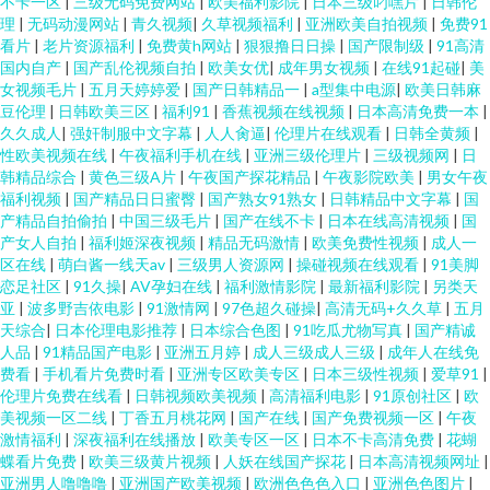
不卡一区
|
三级无码免费网站
|
欧美福利影院
|
日本三级叼嘿片
|
日韩伦
理
|
无码动漫网站
|
青久视频
|
久草视频福利
|
亚洲欧美自拍视频
|
免费91
看片
|
老片资源福利
|
免费黄h网站
|
狠狠撸日日操
|
国产限制级
|
91高清
国内自产
|
国产乱伦视频自拍
|
欧美女优
|
成年男女视频
|
在线91起碰
|
美
女视频毛片
|
五月天婷婷爱
|
国产日韩精品一
|
a型集中电源
|
欧美日韩麻
豆伦理
|
日韩欧美三区
|
福利91
|
香蕉视频在线视频
|
日本高清免费一本
|
久久成人
|
强奸制服中文字幕
|
人人肏逼
|
伦理片在线观看
|
日韩全黄频
|
性欧美视频在线
|
午夜福利手机在线
|
亚洲三级伦理片
|
三级视频网
|
日
韩精品综合
|
黄色三级A片
|
午夜国产探花精品
|
午夜影院欧美
|
男女午夜
福利视频
|
国产精品日日蜜臀
|
国产熟女91熟女
|
日韩精品中文字幕
|
国
产精品自拍偷拍
|
中国三级毛片
|
国产在线不卡
|
日本在线高清视频
|
国
产女人自拍
|
福利姬深夜视频
|
精品无码激情
|
欧美免费性视频
|
成人一
区在线
|
萌白酱一线天av
|
三级男人资源网
|
操碰视频在线观看
|
91美脚
恋足社区
|
91久操
|
AV孕妇在线
|
福利激情影院
|
最新福利影院
|
另类天
亚
|
波多野吉依电影
|
91激情网
|
97色超久碰操
|
高清无码+久久草
|
五月
天综合
|
日本伦理电影推荐
|
日本综合色图
|
91吃瓜尤物写真
|
国产精诚
人品
|
91精品国产电影
|
亚洲五月婷
|
成人三级成人三级
|
成年人在线免
费看
|
手机看片免费时看
|
亚洲专区欧美专区
|
日本三级性视频
|
爱草91
|
伦理片免费在线看
|
日韩视频欧美视频
|
高清福利电影
|
91原创社区
|
欧
美视频一区二线
|
丁香五月桃花网
|
国产在线
|
国产免费视频一区
|
午夜
激情福利
|
深夜福利在线播放
|
欧美专区一区
|
日本不卡高清免费
|
花蝴
蝶看片免费
|
欧美三级黄片视频
|
人妖在线国产探花
|
日本高清视频网址
|
亚洲男人噜噜噜
|
亚洲国产欧美视频
|
欧洲色色色入口
|
亚洲色色图片
|