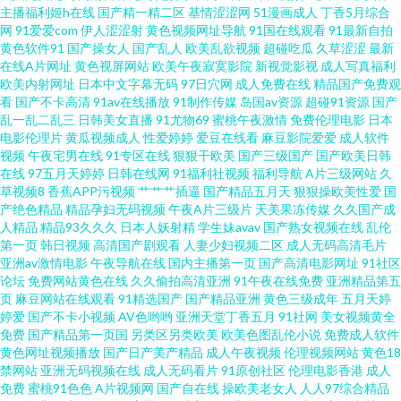
导航 91少妇福利姬 精品一二三四五九V 影音先锋人妻偷窥av 成人cc91www
主播福利姬h在线
国产精一精二区
基情涩涩网
51漫画成人
丁香5月综合
网
91爱爱com
伊人涩涩射
黄色视频网址导航
91国在线观看
91最新自拍
黄色软件91
国产操女人
国产乱人
欧美乱欲视频
超碰吃瓜
久草涩涩
最新
男人的天堂网V 91黑黄网 午夜成人网站在线观看 丁香花婷婷色导航 少妇精品
在线A片网址
黄色视屏网站
欧美午夜寂寞影院
新视觉影视
成人写真福利
欧美内射网址
日本中文字幕无码
97日穴网
成人免费在线
精品国产免费观
在线91 91网站8848院 美女抠逼视频 伊人开心网221 91中文视频在线 日韩精
看
国产不卡高清
91av在线播放
91制作传媒
岛国av资源
超碰91资源
国产
乱一乱二乱三
日韩美女直播
91尤物69
蜜桃午夜激情
免费伦理电影
日本
电影伦理片
黄瓜视频成人
性爱婷婷
爱豆在线看
麻豆影院爱爱
成人软件
品无码久久 91九色伦理视频 青青草人人操av 91网在线观看视频 蜜桃久久91
视频
午夜宅男在线
91专区在线
狠狠干欧美
国产三级国产
国产欧美日韩
在线
97五月天婷婷
日韩在线网
91福利社视频
福利导航
A片三级网站
久
91破解网官网 亚洲一区日韩激 www91福利视频 欧美剧在线观看网站 91系列
草视频8
香蕉APP污视频
艹艹艹插逼
国产精品五月天
狠狠操欧美性爱
国
产绝色精品
精品孕妇无码视频
午夜A片三级片
天美果冻传媒
久久国产成
人精品
精品93久久久
日本人妖射精
学生妹avav
国产熟女视频在线
乱伦
国产视频在线 欧美性爱99 91狼人影院 精东麻豆蜜桃91av 91工厂直播 美女白
第一页
韩日视频
高清国产剧观看
人妻少妇视频二区
成人无码高清毛片
亚洲av激情电影
午夜导航在线
国内主播第一页
国产高清电影网址
91社区
絲18禁 在线不卡av成人电影 东方在线日韩AV 人人九九精 91含羞草网站 久久
论坛
免费网站黄色在线
久久偷拍高清亚洲
91午夜在线免费
亚洲精品第五
页
麻豆网站在线观看
91精选国产
国产精品亚洲
黄色三级成年
五月天婷
婷爱
国产不卡小视频
AV色哟哟
亚洲天堂丁香五月
91社网
美女视频黄全
亚洲成人 91麻豆人妻精品蜜桃 欧美三级在线 91大神 国产理论 一本一道久久
免费
国产精品第一页国
另类区另类欧美
欧美色图乱伦小说
免费成人软件
黄色网址视频播放
国产日产美产精品
成人午夜视频
伦理视频网站
黄色18
精 大香蕉性愛視頻 人妖在线ts国产米兰 91美女小视频 四虎爱av影视 爱草b网
禁网站
亚洲无码视频在线
成人无码看片
91原创社区
伦理电影香港
成人
免费
蜜桃91色色
A片视频网
国产自在线
操欧美老女人
人人97综合精品