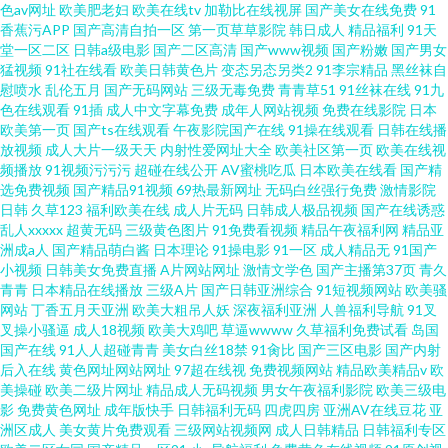
色av网址
欧美肥老妇
欧美在线tv
加勒比在线视屏
国产美女在线免费
91
香蕉污APP
国产高清自拍一区
第一页草草影院
韩日成人
精品福利
91天
堂一区二区
日韩a级电影
国产二区高清
国产www视频
国产粉嫩
国产男女
猛视频
91社在线看
欧美日韩黄色片
变态另态另类2
91李宗精品
黑丝袜自
慰喷水
乱伦五月
国产无码网站
三级无毒免费
青青草51
91丝袜在线
91九
色在线观看
91插
成人中文字幕免费
成年人网站视频
免费在线影院
日本
欧美第一页
国产ts在线观看
午夜影院国产在线
91操在线观看
日韩在线播
放视频
成人大片一级天天
内射性爱网址大全
欧美社区第一页
欧美在线视
频播放
91视频污污污
超碰在线公开
AV蜜桃吃瓜
日本欧美在线看
国产精
选免费视频
国产精品91视频
69热最新网址
无码白丝强行免费
激情影院
日韩
久草123
福利欧美在线
成人片无码
日韩成人极品视频
国产在线诱惑
乱人xxxxx
超黄无码
三级黄色图片
91免费看视频
精品午夜福利网
精品亚
洲成a人
国产精品萌白酱
日本理论
91操电影
91一区
成人精品无
91国产
小视频
日韩美女免费直播
A片网站网址
激情文学色
国产主播第37页
青久
青青
日本精品在线播放
三级A片
国产日韩亚洲综合
91短视频网站
欧美骚
网站
丁香五月天亚洲
欧美大粗吊人妖
深夜福利亚洲
人兽福利导航
91叉
叉操小骚逼
成人18视频
欧美大鸡吧
草逼wwww
久草福利免费试看
岛国
国产在线
91人人超碰青青
美女白丝18禁
91肏比
国产三区电影
国产内射
后入在线
黄色网址网站网址
97超在线视
免费视频网站
精品欧美精品v
欧
美操碰
欧美二级片网址
精品成人无码视频
男女午夜福利影院
欧美三级电
影
免费黄色网址
成年版快手
日韩福利无码
四虎四房
亚洲AV在线豆花
亚
洲区成人
美女黄片免费观看
三级网站视频网
成人日韩精品
日韩福利专区