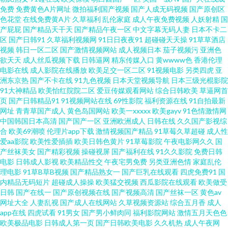
牛福利资源网 91人妻性爱超碰 丰满熟妇乱子另类 欧美另类专区 91传媒视频
免费
免费黄色A片网址
微拍福利国产视频
国产人成无码视频
国产原创区
色花堂
在线免费黄A片
久草福利
乱伦家庭
成人午夜免费视频
人妖射精
国
免费在线观看 成人无码久久蜜桃网站 国99国产在线 AV加勒日欧 超碰91中文
产屁屁
国产精品天干天
国产精品午夜一区
中文字幕无码人妻
日本不卡二
区
国产日韩91
久草福利视频网
91日日夜夜91
超碰碰天天操
91草草酒店
视频
韩日一区二区
国产激情视频网站
成人视频日本
茄子视频污
亚洲色
字幕 久草成人精品视频 蜜桃视频首页在线观看 婷婷激情 亚洲天堂综合激情
欲天天
成人丝瓜视频下载
日韩逼网
精东传媒入口
黄wwww色
香港伦理
电影在线
成人影院在线播放
欧美足交一区二区
91视频电影
另类四虎
亚
91蜜桃日韩 91原创视频在线观看 成人日韩精选 国产一区自拍 人人c人爽 伊
洲东京热
国产不卡在线
91九色视频
日本天堂视频导航
日本三级光棍影院
91大神精品
欧美怡红院院二区
爱豆传媒观看网站
综合日韩欧美
草逼网首
页
国产日韩精品91
91视频网站在线
69性影院
福利资源在线
91自拍最新
人在线香蕉久9 大香蕉导 男女一级a黄 亚洲黄色osjdyd 91探花精品在线 国产
网址
青青草国产成人
黄色岛国网站
欧美一xxxxx
欧美gayv
91色情激情网
中国韩国日本高清
国产国产一区
亚洲欧洲成人
日韩在线
久久国产影视综
二区视频 探花在线少妇 91精品在线电影网 国产91网址 欧美久久频道 1024手
合
欧美69潮喷
伦理片app下载
激情视频国产精品
91草莓久草超碰
成人性
爱aa影院
欧美性爱插插
欧美日韩色黄片
91草莓影院
午夜电影网久久
国
产丝袜美女
国产精彩视频
操碰视屏
国产福利在线
91久久影院
免费日韩
机片91 99国产精品综合 精品国产精 日韩国产毛片 91快操 豆花九十一网站成
电影
日韩成人影视
欧美精品性交
午夜宅男免费
另类亚洲色情
家庭乱伦
理电影
91草B草B视频
国产精品熟女一
国产巨乳在线观看
四虎免费91
国
人 日韩欧美福利导航 91全操 国产TS人妖在线视频 日韩中文字幕婷婷综合 91
内精品无码短片
超碰成人操操
欧美猛交视频
西瓜影院在线观看
欧美做受
日韩
国产在线一
国产原创视频在线
国产视频高清
国产丝袜一区
黄色av
网址大全
人妻乱视
国产成人在线网站
久草视频资源站
综合五月香
成人
啦中文在线 豆花51 日本一本不卡 91超碰丁香 国产91综合福利 深夜电影院福
app在线
四虎试看
91男女
国产男小鲜肉同
福利影院网站
激情五月天色色
欧美极品电影
日韩成人第一页
国产日韩欧美电影
久久机热
成人午夜网