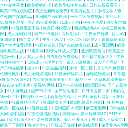
本中文字幕黄
|
欧美婷婷乱伦
|
欧美孕妇性草在线
|
日韩在线观看不卡
|
欧美日韩在线影院
|
四虎最新网名免费
|
欧美男女互入
|
激情文学人妻
|
午夜国产探花精品
|
亚洲国产日韩欧美
|
一区二区免费视频
|
国产aa片
|
18禁黄色网址
|
国产91麻豆视频
|
91成人自拍
|
午夜色色爱
|
狼友基地激
情网
|
91视频迅雷下载
|
欧美日韩伦理片
|
四虎四虎色AV
|
欧美三级黄色
网
|
成人无码影视
|
国产不卡电影
|
西瓜伦理片
|
午夜国产传媒
|
抖阴αV
|
亚洲爽爽
|
国产黄大片
|
午夜三级aV
|
一区二区日韩成人
|
青青草资源站
|
国产大片免费观看
|
91操碰在线
|
国产在线欧美在线
|
成人亚洲网
|
欧美
爆乳欧美人妖
|
51电影网
|
影音先锋成人资源
|
亚洲欧美偷拍
|
欧美亚洲
视频一区
|
人人草人人爱
|
男男黄色免费网站
|
国产精品视频久久
|
午夜
福利视频大全
|
日韩成人伦理片
|
国产素人三级视频
|
成人涩涩网站
|
国
产日韩在线看
|
操人91
|
午夜极品福利
|
尤物一区二区
|
成人大片免费看
|
伦理性电影
|
成人无码短视频
|
91性爱传媒影片
|
操碰超碰分类
|
青青超
碰
|
黄色AV网AV
|
男女操操操操操操
|
国产精品亚洲
|
久草视频深夜福利
|
结衣波多野步兵
|
观看AV网址
|
国产午夜视频
|
欧洲亚洲色
|
国产在线美
女
|
91大神黑丝
|
国产99不卡
|
国产伦理电影
|
日韩专区第一页
|
孕妇在
线一区二区
|
欧美区性一页
|
着黄色的网址
|
三级片黄色片网站
|
小蝌蚪
视频
|
91麻豆精品国产
|
亚洲欧美专区
|
欧洲电影及电视剧
|
小h片免费
|
欧美一区在线
|
91视频丝瓜
|
中国韩国日本高清
|
麻豆爱爱网
|
日韩在线
|
女同福利视频
|
午夜伦理视频视频
|
黑料网av
|
爱豆传媒0087
|
91茄子
app
|
黄片日逼AV王
|
爱豆传媒影视
|
综合亚洲五月丁香
|
成人三级黄色
|
欧美干干影院
|
偷拍青青91
|
污版茄子视频
|
欧美线观看
|
免费黄色A片网