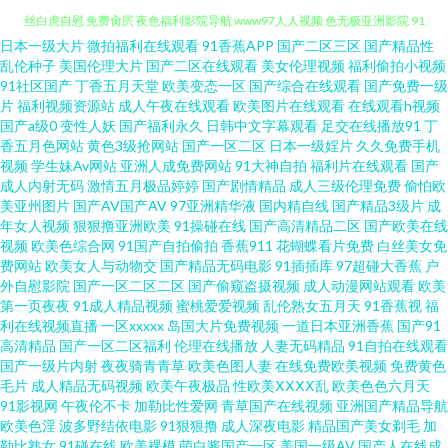
日本一级大片
微拍福利在线观看
91香蕉APP
国产二区三区
国产精品性
九一色播 日韩精品久久成人无码 九九丁香 91视频免贵观看 91cn在线播放 白
乱伦种子
美国伦理大片
国产二区在线观看
美女伦理视频
福利偷拍小视频
91社区国产
丁香五月天堂
欧美变态一区
国产综合在线观看
国产免费一级
丝白虎自慰 免费肏屄 夜色福利影院导航 www97人人视频 色无极亚洲影院 91
片
福利视频资源站
成人午夜在线观看
欧美图片在线观看
在线观看h视频
国产a级0
变性人妖
国产福利永久
日韩中文字幕观看
足交在线播放91
丁
香五月色网站
黄色3级抢网站
国产一区二区
日本一级婬片
久久免费手机
天作传媒 国产第19页 男人的天堂社区东京热 1024人妻QV 97人妻资源 日本
视频
学生妹Av网站
亚洲人成免费网站
91大神自拍
福利片在线观看
国产
成人内射无码
激情五月极品婷婷
国产剧情精品
成人三级伦理免费
偷怕欧
韩国福利一区日本 wwwav中交 男人天堂色91 91传媒网站在线 91呦女呦女 久
美亚州图片
国产AV国产AV
97亚洲精华液
国内精自线
国产精品3级片
成
年女人视频
狠狠撸亚洲欧美
91操碰在线
国产高清精品二区
国产欧美在线
视频
欧美色综合网
91国产自拍偷拍
香蕉911
花蝴蝶看片免费
白丝美女免
久伊人艹 色先锋无码av 91夫妻论坛视频 豆花18在线网页 日本肏肏肏肏屄视
费网站
欧美女人与动物交
国产精品无码电影
91插插库
97超碰大香蕉
户
外自慰影院
国产一区二区二区
国产偷窥盗摄视频
成人动漫网站观看
欧美
频 91的美女视频 超碰yb 青娱乐豆花视频 91N综合视频 AV福利美女 91成人区
第一页夜夜
91成人精品视频
蜜桃爱爱视频
乱伦熟女五月天
91香蕉视
福
利在线视频直播
一区xxxxx
岛国大片免费视频
一道日本亚洲香蕉
国产91
高清精品
国产一区二区福利
伦理在线播放
人妻无码精品
91自拍在线观看
东方AV成人视 日韩熟女第一页 91豆花永久网站在线观看 欧美成人色网 豆花
国产一级片内射
夜夜骑青青草
欧美色图人妻
在线免费欧美视频
免费黄色
毛片
成人精品无码视频
欧美午夜极品
性欧美ⅩⅩⅩⅩ乱
欧美色色六月天
一区 蜜桃视频网址 少妇精品一区二区三区 91黄软件免费版下 99视频国内 老
91影视网
午夜伦不卡
加勒比性爱网
青草国产在线视频
亚洲国产精品导航
欧美色淫
波多野结依电影
91狠狠撸
成人深夜电影
精品国产美女剃毛
加
勒比熟女
91碰在线
欧美裸模
萌白酱国产一区
美国一级AV
国产人在线成