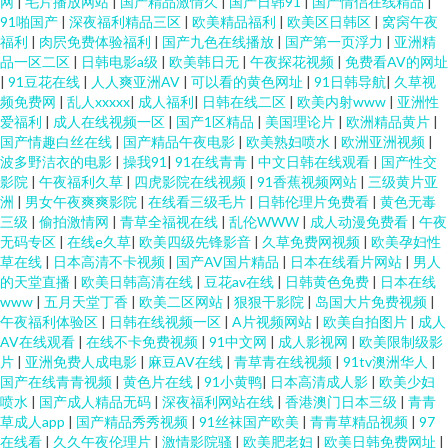
网
|
毛片播放网站
|
国产精品激情久
|
国产日韩91
|
国产情侣在线精品
|
91啪国产
|
深夜福利精品三区
|
欧美精品福利
|
欧美区日韩区
|
窝窉午夜
福利
|
肉屄免费体验福利
|
国产九色在线播放
|
国产第一页浮力
|
亚洲精
品一区二区
|
日韩电影a级
|
欧美韩日无
|
午夜探花视频
|
免费看AV的网址
|
91豆花在线
|
人人爽亚洲AV
|
可以看的黄色网址
|
91日韩导航
|
久草视
频免费网
|
乱人xxxxx
|
成人福利
|
日韩在线二区
|
欧美内射www
|
亚洲性
爱福利
|
成人在线视频一区
|
国产1区精品
|
美国理论片
|
欧洲精品黄片
|
国产情趣白丝在线
|
国产精品午夜电影
|
欧美熟妇喷水
|
欧洲亚洲视频
|
波多野洁衣的电影
|
操我91
|
91在线青青
|
中文日韩在线观看
|
国产性交
影院
|
午夜福利久草
|
四虎影院在线视频
|
91香蕉视频网站
|
三级黄片亚
洲
|
男女午夜爽爽影院
|
在线看三级毛片
|
日韩伦理片免费看
|
黄色无毒
三级
|
偷拍激情网
|
青草全福视在线
|
乱伦WWW
|
成人动漫免费看
|
午夜
无码专区
|
在线e久草
|
欧美四级先锋影音
|
久草免费网视频
|
欧美孕妇性
草在线
|
日本高清不卡视频
|
国产AV国片精品
|
日本在线看片网站
|
男人
的天堂直播
|
欧美日韩高清在线
|
豆花av在线
|
日韩黄色免费
|
日本在线
www
|
五月天堂丁香
|
欧美二区网站
|
狠狠干影院
|
岛国大片免费视频
|
午夜福利体验区
|
日韩在线视频一区
|
A片视频网站
|
欧美自拍图片
|
成人
AV在线观看
|
在线不卡免费视频
|
91中文网
|
成人影视网
|
欧美限制级影
片
|
亚洲免费人成电影
|
麻豆AV在线
|
青草青在线视频
|
91tv澳洲华人
|
国产在线青青视频
|
黄色片在线
|
91小黄鸭
|
日本高清成人影
|
欧美少妇
喷水
|
国产成人精品无码
|
深夜福利网站在线
|
香港澳门日本三级
|
青青
草成人app
|
国产精品秀秀视频
|
91丝袜国产欧美
|
青青草精品视频
|
97
在线看
|
久久午夜伦理片
|
激情影院骚
|
欧美肥老妇
|
欧美日韩免费网址
|