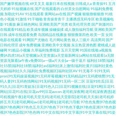
国产嫩草视频在线
69叉叉叉
最新日本在线视频
日韩成人a
青青操91
五月
天婷婷
91短视频在线
国产在线观看的
白丝美女自慰网站
91福利免费视
频
加勒比91AV
91在线观看
黄网站av在线
国产视频
狠狠擼狠狠擼
91桃
色小视频
91激情
91干啪啪
青青操青青干
主播诱惑无码专区
欧美视频电
影
91播放
麻豆桃色网站
亚洲欧美国产另类
欧美伦理另类
国产刺激对白
在线观看91精品
欧美成年视频
操碰操揉
成人微拍福利导航
亚洲欧美国产
日韩
成年在线观看免费
岛国精品在线播放
狠狠撸第四色
欧美一页
女同
电影在线观看
91网国产尤物在
毛片网站黄色
狼人三级片
高清男同
国产
日韩伦理淫
成年免费视频
亚洲欧美中文视频
东京热亚洲色图
蜜桃成人超
碰网
91精品小视频
久草福利免费视影
五月天堂网
91国在线啪
a视频免
费|A四虎18|a天堂视频|a天堂资源|a天堂最新网址|a网站在线观看|a无限
资源无限看|a午夜v免费03|a一级a片大全|a一级干逼片
福利社18禁|福利
社15禁|福利社18禁|福利社av|福利社床上激情|福利社黄片|福利社黄色
视频|福利社久久|福利社免费视频区|福利社区AV
91无毒不卡|91无码
pron|91无码操逼视频|91无码草莓视频|91无码精品|91无码蜜桃臀|91无
码人妻|91无码色情网站|91无码视频|91无码一区二区
豆花91吃瓜|豆花
91久久|豆花91青娱乐|豆花91色入口|豆花91视频在线|豆花91网|豆花91
网站|豆花91在线|豆花av99|豆花avcon
老司机深夜网|老司机深夜诱惑|老
司机视频午夜|老司机天堂无码|老司机天堂影院|老司机天天操|老司机婷
婷五月天|老司机网站av|老司机网址|老司机污导航
97色色免费|97色色视
频|97色色网|97色色五月天|97色色下|97色色下载|97色色亚洲|97色色影
视|97色色影院|97色色哟
91中文在线|91中文字幕|91中文字幕在线|91姿