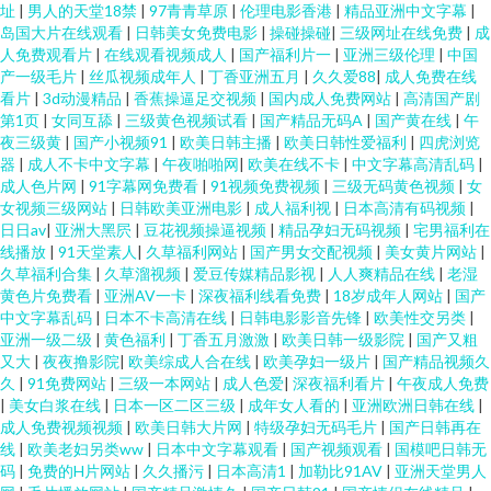
址
|
男人的天堂18禁
|
97青青草原
|
伦理电影香港
|
精品亚洲中文字幕
|
岛国大片在线观看
|
日韩美女免费电影
|
操碰操碰
|
三级网址在线免费
|
成
人免费观看片
|
在线观看视频成人
|
国产福利片一
|
亚洲三级伦理
|
中国
产一级毛片
|
丝瓜视频成年人
|
丁香亚洲五月
|
久久爱88
|
成人免费在线
看片
|
3d动漫精品
|
香蕉操逼足交视频
|
国内成人免费网站
|
高清国产剧
第1页
|
女同互舔
|
三级黄色视频试看
|
国产精品无码A
|
国产黄在线
|
午
夜三级黄
|
国产小视频91
|
欧美日韩主播
|
欧美日韩性爱福利
|
四虎浏览
器
|
成人不卡中文字幕
|
午夜啪啪网
|
欧美在线不卡
|
中文字幕高清乱码
|
成人色片网
|
91字幕网免费看
|
91视频免费视频
|
三级无码黄色视频
|
女
女视频三级网站
|
日韩欧美亚洲电影
|
成人福利视
|
日本高清有码视频
|
日日av
|
亚洲大黑屄
|
豆花视频操逼视频
|
精品孕妇无码视频
|
宅男福利在
线播放
|
91天堂素人
|
久草福利网站
|
国产男女交配视频
|
美女黄片网站
|
久草福利合集
|
久草溜视频
|
爱豆传媒精品影视
|
人人爽精品在线
|
老湿
黄色片免费看
|
亚洲AV一卡
|
深夜福利线看免费
|
18岁成年人网站
|
国产
中文字幕乱码
|
日本不卡高清在线
|
日韩电影影音先锋
|
欧美性交另类
|
亚洲一级二级
|
黄色福利
|
丁香五月激激
|
欧美日韩一级影院
|
国产又粗
又大
|
夜夜撸影院
|
欧美综成人合在线
|
欧美孕妇一级片
|
国产精品视频久
久
|
91免费网站
|
三级一本网站
|
成人色爱
|
深夜福利看片
|
午夜成人免费
|
美女白浆在线
|
日本一区二区三级
|
成年女人看的
|
亚洲欧洲日韩在线
|
成人免费视频视频
|
欧美日韩大片网
|
特级孕妇无码毛片
|
国产日韩再在
线
|
欧美老妇另类ww
|
日本中文字幕观看
|
国产视频观看
|
国模吧日韩无
码
|
免费的H片网站
|
久久播污
|
日本高清1
|
加勒比91AV
|
亚洲天堂男人