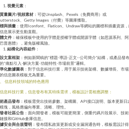
視覺元素
：
質量圖片/視頻素材
：可從Unsplash、Pexels（免費商用）或
hutterstock、Getty Images（付費）等圖庫獲取。
標與插畫
：使用Iconfont、Flaticon、Undraw等網站的圖標和插畫資源
信息展示更生動直觀。
體文件
：確保模板中使用的字體是授權字體或開源字體（如思源系列、阿
巴普惠體），避免版權風險。
結構化內容組件
：
設文案框架
：例如新聞稿的“標題-導語-正文--公司簡介”結構，或產品發
的“痛點引入-解決方案-功能特性-市場前景”邏輯。
準化數據圖表
：對于信息科技行業，用于展示技術架構、數據增長、市場
的信息圖表模板尤為重要。
、 信息科技領域的特色應用
信息科技行業，信息發布有其特殊需求，模板設計需相應調整：
術產品發布
：模板需突出技術參數、架構圖、API接口說明、版本更新日
模塊，風格應偏向專業、清晰、理性。
發者社區公告
：面向開發者，模板可能更簡潔，側重代碼片段展示、技術
鏈接和GitHub倉庫信息。
據安全與合規聲明
：發布隱私政策更新或安全漏洞通告時，模板需設計得